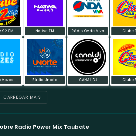
e 92 FM
Nativa FM
Rádio Onda Viva
Clube 
o Vozes
Rádio Unorte
CANAL DJ
Clube 
CARREGAR MAIS
obre Radio Power Mix Taubate