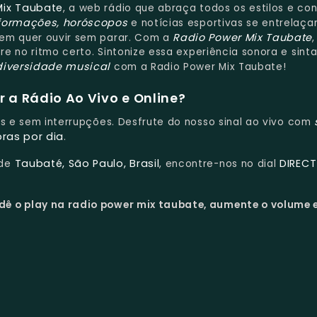
Mix Taubate
, a web rádio que abraça todos os estilos e co
formações, horóscopos
e notícias esportivas se entrelaç
Radio Power Mix Taubate
uem quer ouvir sem parar. Com a
re no ritmo certo. Sintonize essa experiência sonora e sinta
diversidade musical
com a Radio Power Mix Taubate!
 a Rádio Ao Vivo e Online?
tis e sem interrupções. Desfrute do nosso sinal ao vivo com
oras por dia
.
Taubaté, São Paulo, Brasil
DIRECT
 de
, encontre-nos no dial
dê o play na radio power mix taubate, aumente o volume e