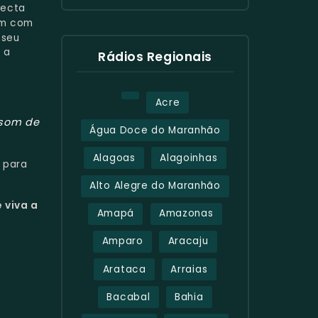
necta
am com
, seu
 a
Rádios Regionais
Acre
som de
Água Doce do Maranhão
Alagoas
Alagoinhas
para
Alto Alegre do Maranhão
 viva a
Amapá
Amazonas
Amparo
Aracaju
Arataca
Arraias
Bacabal
Bahia