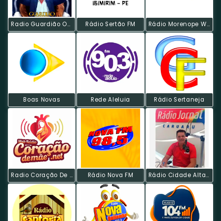
Radio Guardião Oxossi - PE
Rádio Sertão FM
Rádio Morenope Web
Boas Novas
Rede Aleluia
Rádio Sertaneja
Radio Coração De Mãe Web
Rádio Nova FM
Rádio Cidade Alta Web