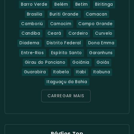
Barro Verde
Belém
Betim
Biritinga
Brasilia
Buriti Grande
Camacan
Camboriú
Camocim
Campo Grande
Candiba
Ceará
Cordeiro
Curvelo
Diadema
Distrito Federal
Dona Emma
Entre-Rios
Espírito Santo
Garanhuns
Girau do Ponciano
Goiânia
Goiás
Guarabira
Itabela
Itabi
Itabuna
Itaguaçu da Bahia
CARREGAR MAIS
Rádios Top