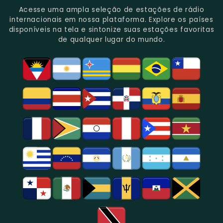
Do
Oferecendo
Referência
De
Por
Acesse uma ampla seleção de estações de rádio
Gênero.
Uma
No
Eventos
Sua
internacionais em nossa plataforma. Explore os países
Rica
Jornalismo
Esportivos,
Programação
disponíveis na tela e sintonize suas estações favoritas
Programação
Em
Especialmente
De
de qualquer lugar do mundo.
Musical
São
Futebol.
Música
E
Paulo.
Popular,
Cultural.
Notícias
E
Entretenimento
Na
Região
De
São
Paulo.