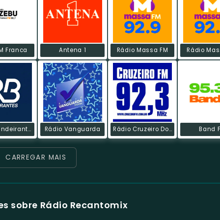
M Franca
Antena 1
Rádio Massa FM
Rádio Mas
Rádio Bandeirantes FM
Rádio Vanguarda
Rádio Cruzeiro Do Sul
Band 
CARREGAR MAIS
es sobre Rádio Recantomix