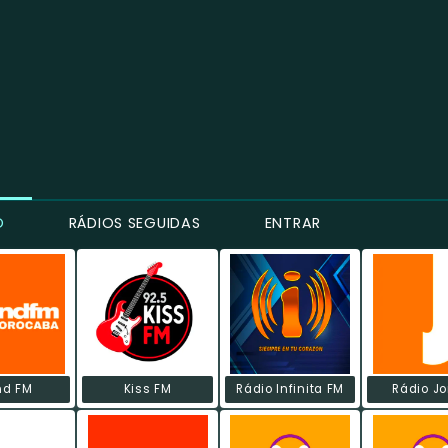
O
RÁDIOS SEGUIDAS
ENTRAR
nd FM
Kiss FM
Rádio Infinita FM
Rádio Jo