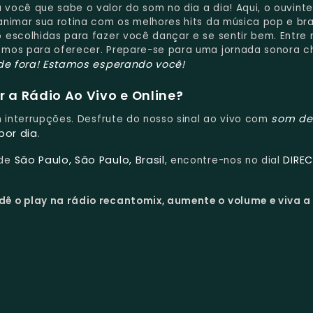
você que sabe o valor do som no dia a dia! Aqui, o ouvinte
nimar sua rotina com os melhores hits da música pop e bras
 escolhidas para fazer você dançar e se sentir bem. Entre
emos para oferecer. Prepare-se para uma jornada sonora c
de fora!
Estamos esperando você!
 a Rádio Ao Vivo e Online?
som de
em interrupções. Desfrute do nosso sinal ao vivo com
por dia
.
São Paulo, São Paulo, Brasil
DIRE
 de
, encontre-nos no dial
dê o play na rádio recantomix, aumente o volume e viva a