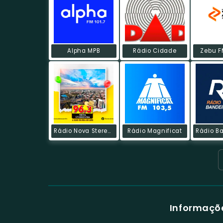
Alpha MPB
Rádio Cidade
Zebu F
Rádio Nova Stereosom
Rádio Magnificat
Informaçõ