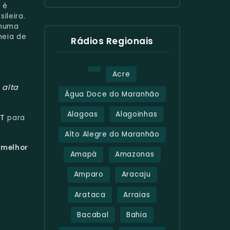
 é
ileira.
 numa
heia de
Rádios Regionais
Acre
 alta
Água Doce do Maranhão
Alagoas
Alagoinhas
CT
para
Alto Alegre do Maranhão
 melhor
Amapá
Amazonas
Amparo
Aracaju
Arataca
Arraias
Bacabal
Bahia