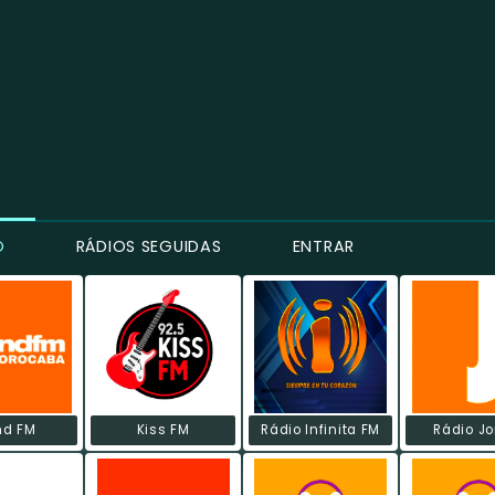
O
RÁDIOS SEGUIDAS
ENTRAR
nd FM
Kiss FM
Rádio Infinita FM
Rádio Jo