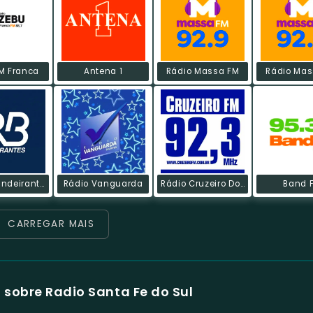
M Franca
Antena 1
Rádio Massa FM
Rádio Mas
Rádio Bandeirantes FM
Rádio Vanguarda
Rádio Cruzeiro Do Sul
Band 
CARREGAR MAIS
sobre Radio Santa Fe do Sul