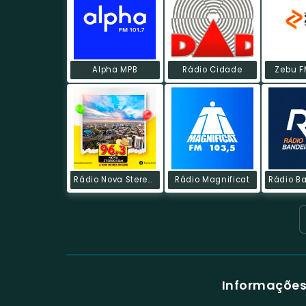
Alpha MPB
Rádio Cidade
Zebu F
Rádio Nova Stereosom
Rádio Magnificat
Informações 