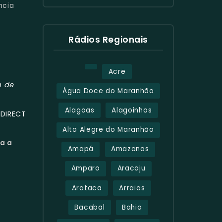
ncia
Rádios Regionais
Acre
 de
Água Doce do Maranhão
Alagoas
Alagoinhas
DIRECT
l
Alto Alegre do Maranhão
va a
Amapá
Amazonas
Amparo
Aracaju
Arataca
Arraias
Bacabal
Bahia