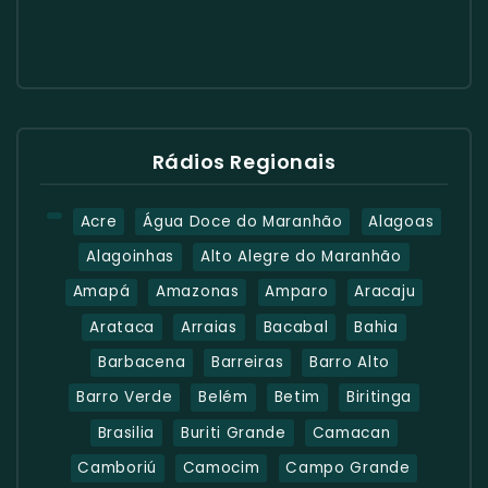
Rádios Regionais
Acre
Água Doce do Maranhão
Alagoas
Alagoinhas
Alto Alegre do Maranhão
Amapá
Amazonas
Amparo
Aracaju
Arataca
Arraias
Bacabal
Bahia
Barbacena
Barreiras
Barro Alto
Barro Verde
Belém
Betim
Biritinga
Brasilia
Buriti Grande
Camacan
Camboriú
Camocim
Campo Grande