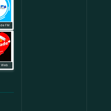
ade FM
e Web