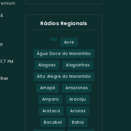
remium
il
.
Rádios Regionais
Acre
ta
Água Doce do Maranhão
01.7 FM
Alagoas
Alagoinhas
Alto Alegre do Maranhão
lhor
Amapá
Amazonas
Amparo
Aracaju
Arataca
Arraias
Bacabal
Bahia