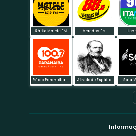
Rádio Matele FM
Veredas FM
Itan
Rádio Paranaiba FM
Atividade Espírita
Sara 
Informaç