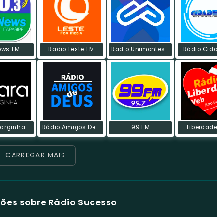
ews FM
Radio Leste FM
Rádio Unimontes FM
Rádio Cid
Varginha
Rádio Amigos De Deus
99 FM
Liberdad
CARREGAR MAIS
ões sobre Rádio Sucesso