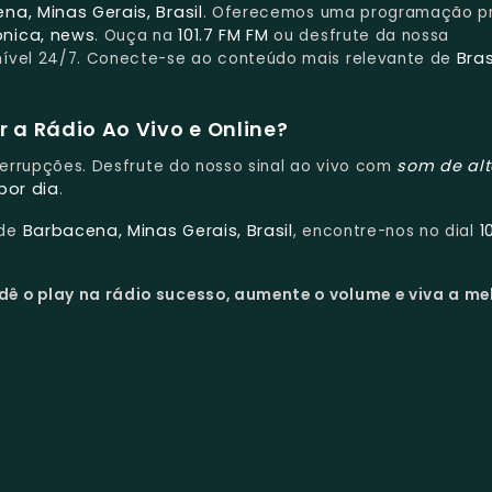
na, Minas Gerais, Brasil
. Oferecemos uma programação p
ónica, news
101.7 FM FM
. Ouça na
ou desfrute da nossa
Bras
onível 24/7. Conecte-se ao conteúdo mais relevante de
 a Rádio Ao Vivo e Online?
som de al
nterrupções. Desfrute do nosso sinal ao vivo com
por dia
.
Barbacena, Minas Gerais, Brasil
1
 de
, encontre-nos no dial
dê o play na rádio sucesso, aumente o volume e viva a me