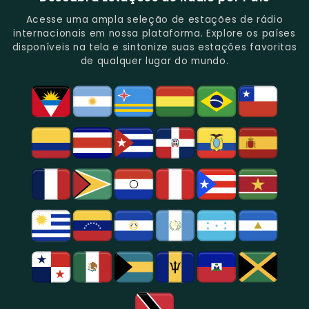
Novidades
Entretenimento.
Paulo,
Uma
Cobertura
Famosa
Do
Oferecendo
Referência
De
Por
Acesse uma ampla seleção de estações de rádio
Gênero.
Uma
No
Eventos
Sua
internacionais em nossa plataforma. Explore os países
Rica
Jornalismo
Esportivos,
Programação
disponíveis na tela e sintonize suas estações favoritas
Programação
Em
Especialmente
De
de qualquer lugar do mundo.
Musical
São
Futebol.
Música
E
Paulo.
Popular,
Cultural.
Notícias
E
Entretenimento
Na
Região
De
São
Paulo.