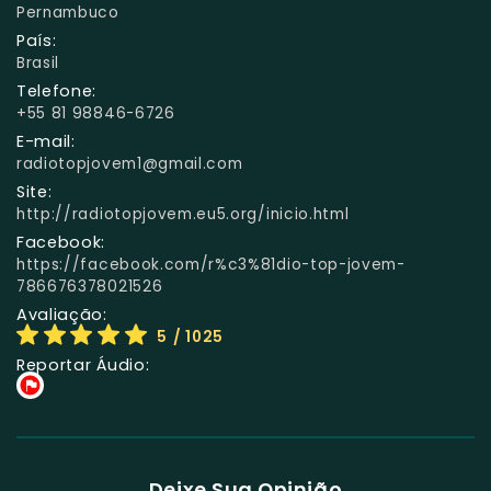
Pernambuco
País:
Brasil
Telefone:
+55 81 98846-6726
E-mail:
radiotopjovem1@gmail.com
Site:
http://radiotopjovem.eu5.org/inicio.html
Facebook:
https://facebook.com/r%c3%81dio-top-jovem-
786676378021526
Avaliação:
5
/ 1025
Reportar Áudio:
Deixe Sua Opinião