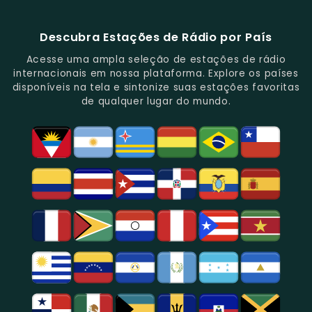
E
De
E
Emissoras
E
Programação
FM
Notícias.
Clássicos
Programas
De
Informações,
Diversificada
Brasil
E
De
São
É
E
-
Descubra Estações de Rádio por País
Novidades
Entretenimento.
Paulo,
Uma
Cobertura
Famosa
Do
Oferecendo
Referência
De
Por
Acesse uma ampla seleção de estações de rádio
Gênero.
Uma
No
Eventos
Sua
internacionais em nossa plataforma. Explore os países
Rica
Jornalismo
Esportivos,
Programação
disponíveis na tela e sintonize suas estações favoritas
Programação
Em
Especialmente
De
de qualquer lugar do mundo.
Musical
São
Futebol.
Música
E
Paulo.
Popular,
Cultural.
Notícias
E
Entretenimento
Na
Região
De
São
Paulo.