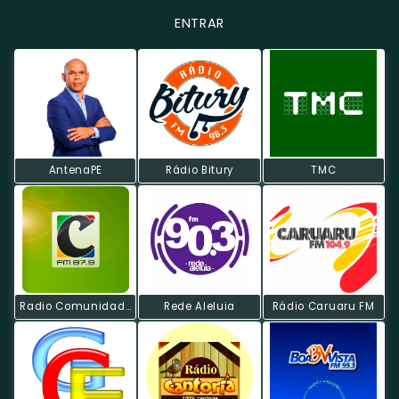
ENTRAR
AntenaPE
Rádio Bitury
TMC
Radio Comunidade FM
Rede Aleluia
Rádio Caruaru FM