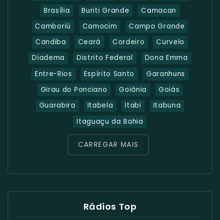
Brasília
Buriti Grande
Camacan
Camboriú
Camocim
Campo Grande
Candiba
Ceará
Cordeiro
Curvelo
Diadema
Distrito Federal
Dona Emma
Entre-Rios
Espírito Santo
Garanhuns
Girau do Ponciano
Goiânia
Goiás
Guarabira
Itabela
Itabi
Itabuna
Itaguaçu da Bahia
CARREGAR MAIS
Rádios Top