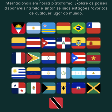
Gênero.
Uma
No
Eventos
Sua
internacionais em nossa plataforma. Explore os países
Rica
Jornalismo
Esportivos,
Programação
disponíveis na tela e sintonize suas estações favoritas
Programação
Em
Especialmente
De
de qualquer lugar do mundo.
Musical
São
Futebol.
Música
E
Paulo.
Popular,
Cultural.
Notícias
E
Entretenimento
Na
Região
De
São
Paulo.