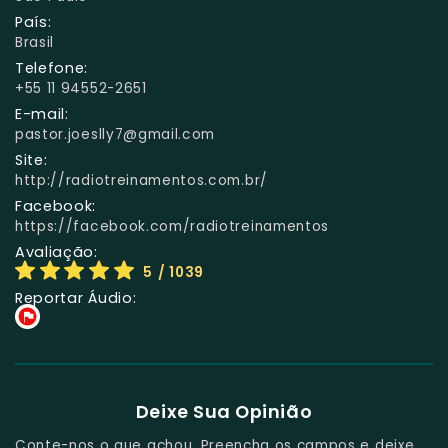
País:
Brasil
Telefone:
+55 11 94552-2651
E-mail:
pastor.joeslly7@gmail.com
Site:
http://radiotreinamentos.com.br/
Facebook:
https://facebook.com/radiotreinamentos
Avaliação:
5
/ 1039
Reportar Áudio:
Deixe Sua Opinião
Conte-nos o que achou. Preencha os campos e deixe