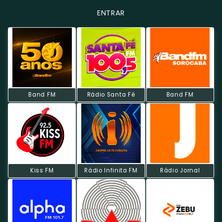
ENTRAR
Band FM
Rádio Santa Fé
Band FM
Kiss FM
Rádio Infinita FM
Rádio Jornal