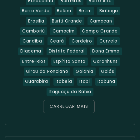
Barbacena
Barreiras
Barro Alto
Barro Verde
Belém
Betim
Biritinga
Brasilia
Buriti Grande
Camacan
Camboriú
Camocim
Campo Grande
Candiba
Ceará
Cordeiro
Curvelo
Diadema
Distrito Federal
Dona Emma
Entre-Rios
Espírito Santo
Garanhuns
Girau do Ponciano
Goiânia
Goiás
Guarabira
Itabela
Itabi
Itabuna
Itaguaçu da Bahia
CARREGAR MAIS