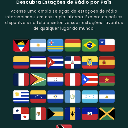
Descubra Estações de Rádio por País
Novidades
Entretenimento.
Paulo,
Uma
Cobertura
Famosa
Do
Oferecendo
Referência
De
Por
Acesse uma ampla seleção de estações de rádio
Gênero.
Uma
No
Eventos
Sua
internacionais em nossa plataforma. Explore os países
Rica
Jornalismo
Esportivos,
Programação
disponíveis na tela e sintonize suas estações favoritas
Programação
Em
Especialmente
De
de qualquer lugar do mundo.
Musical
São
Futebol.
Música
E
Paulo.
Popular,
Cultural.
Notícias
E
Entretenimento
Na
Região
De
São
Paulo.