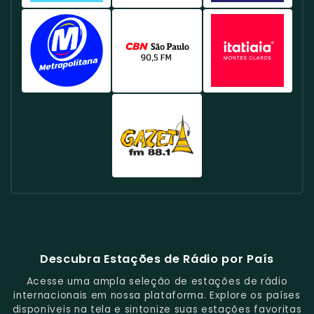
Programação
Populares
Programas
Os
Com
Oferece
-
Famosa
Rádio
Rádio
Rádio
De
No
De
Maiores
Uma
Uma
Com
No
El
89
105
Notícias
Rio
Entrevistas
Sucessos
Programação
Programação
Foco
Rio
Dorado
A
FM
E
De
E
E
Que
Cultural
Na
De
107.3
Rock
105.1
Música.
Janeiro.
Informações
Tem
Envolve
E
Música
Janeiro,
FM
89.1
FM
Sobre
Programas
A
Informativa,
Brasileira
Toca
Brasil
FM
Brasil
Cultura
Animados.
Atualidade.
Com
Contemporânea,
Uma
-
Brasil
-
Rádio
Rádio
Rádio
Pop.
Ênfase
Apresenta
Mistura
Oferece
-
Conhecida
Metropolitana
CBN
Itatiaia
Em
Artistas
De
Uma
Especializada
Pela
98.5
90.5
100.3
Música
Novos
Música
Programação
Em
Sua
FM
FM
FM
Clássica
E
Popular
Variada,
Rock,
Programação
Brasil
Brasil
Brasil
E
Clássicos.
E
Com
Com
Variada,
-
-
-
Educação.
Clássicos.
Foco
Uma
Incluindo
Uma
Focada
Conhecida
Rádio
Em
Programação
Música
Das
Em
Por
Gazeta
Música
Repleta
Popular
Principais
Notícias
Sua
88.1
E
De
E
Emissoras
E
Programação
FM
Notícias.
Clássicos
Programas
De
Informações,
Diversificada
Brasil
E
De
São
É
E
-
Descubra Estações de Rádio por País
Novidades
Entretenimento.
Paulo,
Uma
Cobertura
Famosa
Do
Oferecendo
Referência
De
Por
Acesse uma ampla seleção de estações de rádio
Gênero.
Uma
No
Eventos
Sua
internacionais em nossa plataforma. Explore os países
Rica
Jornalismo
Esportivos,
Programação
disponíveis na tela e sintonize suas estações favoritas