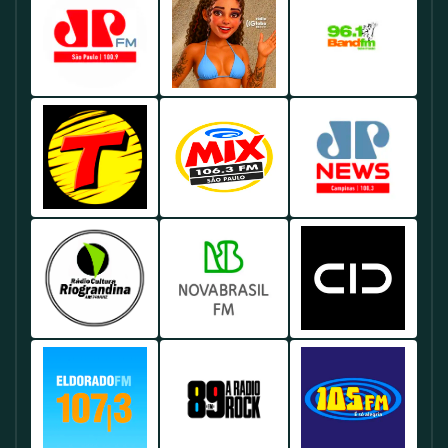
Rádio
Rádio
Rádio
Jovem
Globo
Band
Pan
98.1
96.1
100.9
FM
FM
FM
Brasil
Brasil
Brasil
-
-
-
Oferece
Conhecida
Rádio
Rádio
Rádio
Uma
Uma
Por
Transamérica
Mix
Jovem
Das
Mistura
Sua
100.1
106.3
Pan
Principais
De
Programação
FM
FM
News
Emissoras
Notícias,
Diversificada,
Brasil
Brasil
Brasil
De
Música
Que
-
-
-
Rádio
E
Inclui
Famosa
Voltada
Focada
Rádio
Rádio
Rádio
Do
Entretenimento,
Notícias,
Por
Para
Em
Cultura
Nova
Cidade
Brasil,
Sendo
Esportes
Suas
O
Notícias,
740
Brasil
102.9
Conhecida
Uma
E
Playlists
Público
Análises
AM
89.7
FM
Por
Das
Música.
De
Jovem,
E
Brasil
FM
Brasil
Sua
Mais
Hits,
Toca
Debates,
-
Brasil
-