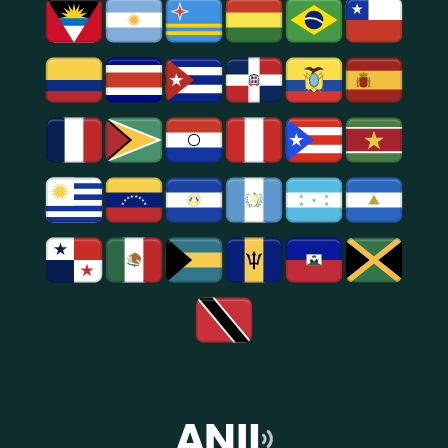
Popular,
Cultural.
Notícias
E
Entretenimento
Na
Região
De
São
Paulo.