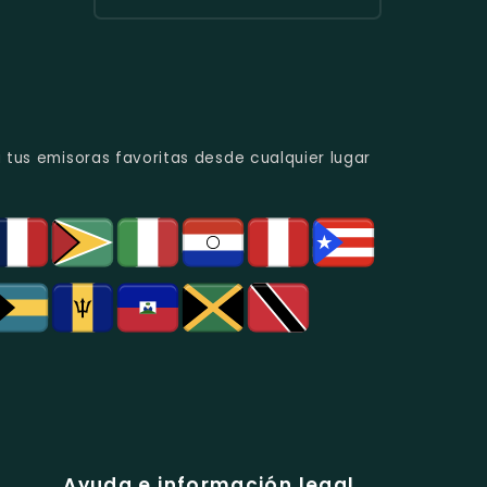
Urbana
Y
Radio
Y
Programas
Candela
Éxitos
De
Estéreo
Juveniles.
Análisis
Colombia
Político
-
Y
Música
Social.
Tropical
Y
 tus emisoras favoritas desde cualquier lugar
Popular
En
Bogotá.
Ayuda e información legal