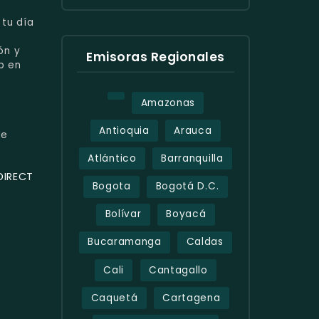
tu día
ón y
Emisoras Regionales
op en
Amazonas
Antioquia
Arauca
de
Atlántico
Barranquilla
DIRECT
Bogota
Bogotá D.C.
Bolívar
Boyacá
Bucaramanga
Caldas
Cali
Cantagallo
Caquetá
Cartagena