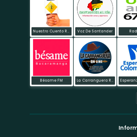
Nuestro Cuento Radio
Voz De Santander
Rad
Bésame FM
La Carranguera Radio
Infor