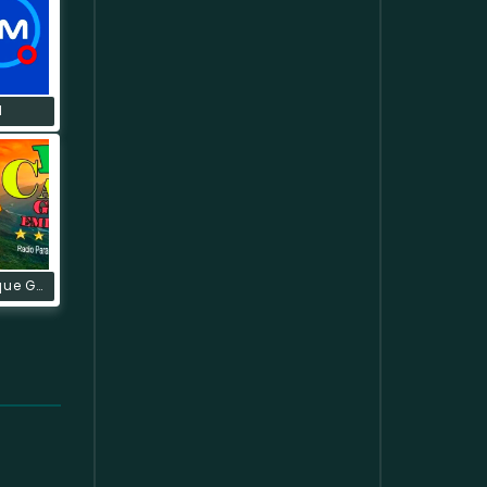
M
Radio Cacique Guanentá