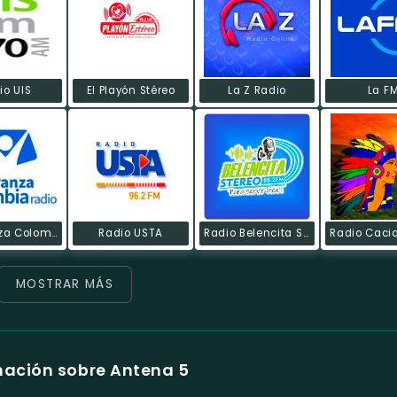
io UIS
El Playón Stéreo
La Z Radio
La F
Esperanza Colombia
Radio USTA
Radio Belencita Stereo
MOSTRAR MÁS
mación sobre Antena 5