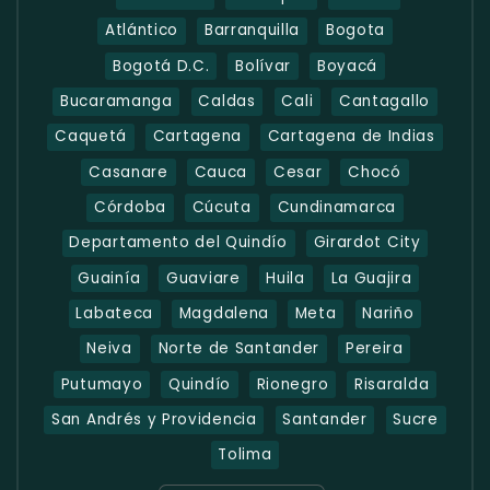
Atlántico
Barranquilla
Bogota
Bogotá D.C.
Bolívar
Boyacá
Bucaramanga
Caldas
Cali
Cantagallo
Caquetá
Cartagena
Cartagena de Indias
Casanare
Cauca
Cesar
Chocó
Córdoba
Cúcuta
Cundinamarca
Departamento del Quindío
Girardot City
Guainía
Guaviare
Huila
La Guajira
Labateca
Magdalena
Meta
Nariño
Neiva
Norte de Santander
Pereira
Putumayo
Quindío
Rionegro
Risaralda
San Andrés y Providencia
Santander
Sucre
Tolima