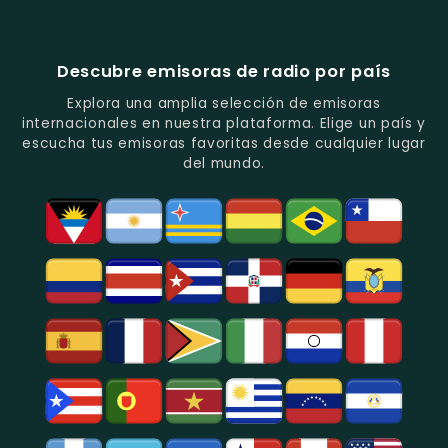
Vallenato.
Latinos.
Y
Éxitos
Melodia
Estéreo
Música
Juveniles.
Colombia
Colombia
Del
-
-
Recuerdo.
Noticias
Música
Descubre emisoras de radio por país
Y
Tropical
Programas
Y
Explora una amplia selección de emisoras
De
Popular
internacionales en nuestra plataforma. Elige un país y
Análisis
En
escucha tus emisoras favoritas desde cualquier lugar
Político
Bogotá.
del mundo.
Y
Social.