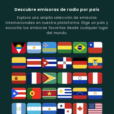
Del
-
-
Recuerdo.
Noticias
Música
Descubre emisoras de radio por país
Y
Tropical
Programas
Y
Explora una amplia selección de emisoras
De
Popular
internacionales en nuestra plataforma. Elige un país y
Análisis
En
escucha tus emisoras favoritas desde cualquier lugar
Político
Bogotá.
del mundo.
Y
Social.