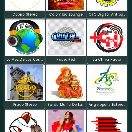
Capiro Stéreo
Colombia Lounge
CTC Digital Antioquia
La Voz De Los Corregimientos
Radio Red
La Chiva Radio
Prado Stereo
Santa María De La Paz
Angelopolis Estereo