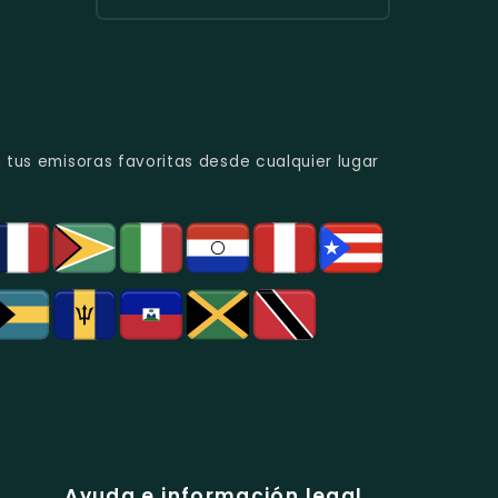
Urbana
Y
Radio
Y
Programas
Candela
Éxitos
De
Estéreo
Juveniles.
Análisis
Colombia
Político
-
Y
Música
Social.
Tropical
Y
 tus emisoras favoritas desde cualquier lugar
Popular
En
Bogotá.
Ayuda e información legal