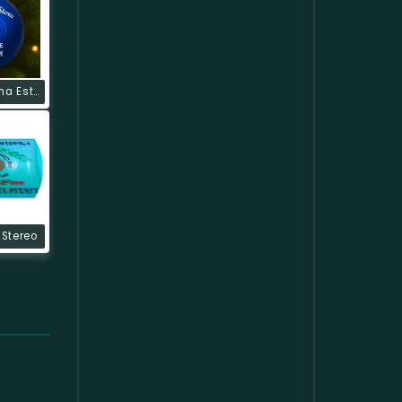
Palenquisima Estereo
 Stereo