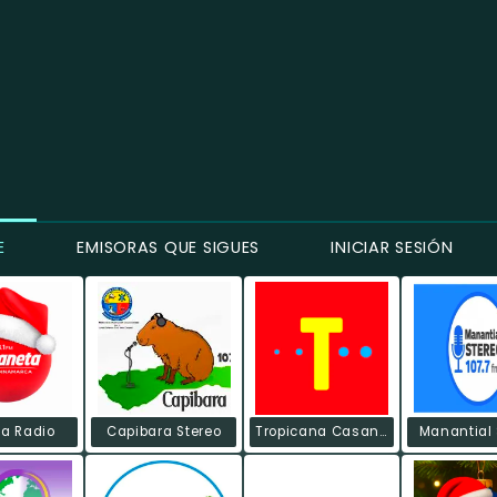
E
EMISORAS QUE SIGUES
INICIAR SESIÓN
ta Radio
Capibara Stereo
Tropicana Casanare
Manantial 