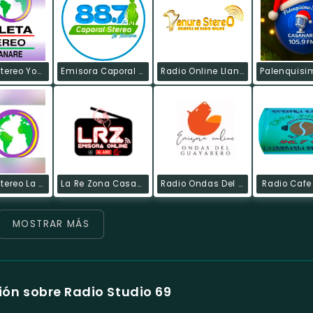
Violeta Stereo Yopal
Emisora Caporal Stéreo
Radio Online Llanura Stereo
Violeta Stereo La Paz
La Re Zona Casanare
Radio Ondas Del Guayabero
Radio Cafe
MOSTRAR MÁS
ón sobre Radio Studio 69