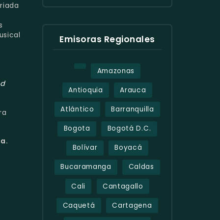
ariada
s
usical
Emisoras Regionales
Amazonas
ad
Antioquia
Arauca
Atlántico
Barranquilla
ra
Bogota
Bogotá D.C.
ea.
Bolívar
Boyacá
Bucaramanga
Caldas
Cali
Cantagallo
Caquetá
Cartagena