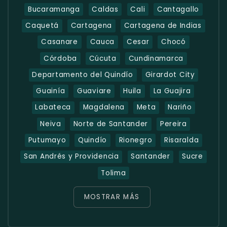
Bucaramanga
Caldas
Cali
Cantagallo
Caquetá
Cartagena
Cartagena de Indias
Casanare
Cauca
Cesar
Chocó
Córdoba
Cúcuta
Cundinamarca
Departamento del Quindío
Girardot City
Guainía
Guaviare
Huila
La Guajira
Labateca
Magdalena
Meta
Nariño
Neiva
Norte de Santander
Pereira
Putumayo
Quindío
Rionegro
Risaralda
San Andrés y Providencia
Santander
Sucre
Tolima
MOSTRAR MÁS