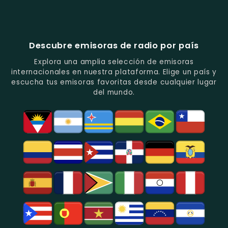
Cadena
Candela
Vallenato.
Latinos.
Y
Éxitos
Melodia
Estéreo
Música
Juveniles.
Colombia
Colombia
Del
-
-
Recuerdo.
Noticias
Música
Descubre emisoras de radio por país
Y
Tropical
Programas
Y
Explora una amplia selección de emisoras
De
Popular
internacionales en nuestra plataforma. Elige un país y
Análisis
En
escucha tus emisoras favoritas desde cualquier lugar
Político
Bogotá.
del mundo.
Y
Social.