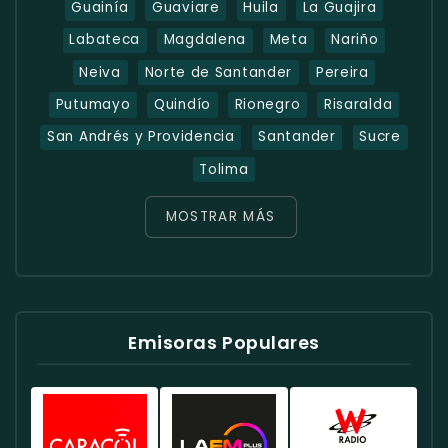
Guainía
Guaviare
Huila
La Guajira
Labateca
Magdalena
Meta
Nariño
Neiva
Norte de Santander
Pereira
Putumayo
Quindío
Rionegro
Risaralda
San Andrés y Providencia
Santander
Sucre
Tolima
MOSTRAR MÁS
Emisoras Populares