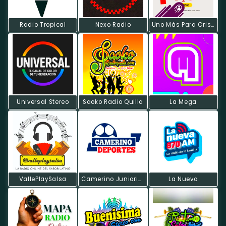
Radio Tropical
Nexo Radio
Uno Más Para Cristo Radio
Universal Stereo
Saoko Radio Quilla
La Mega
VallePlaySalsa
Camerino Juniorista Radio
La Nueva