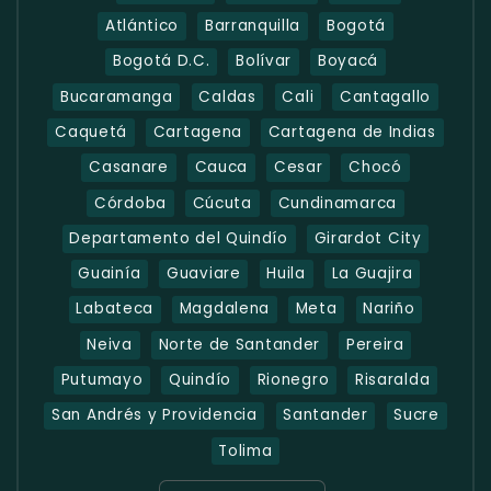
Atlántico
Barranquilla
Bogotá
Bogotá D.C.
Bolívar
Boyacá
Bucaramanga
Caldas
Cali
Cantagallo
Caquetá
Cartagena
Cartagena de Indias
Casanare
Cauca
Cesar
Chocó
Córdoba
Cúcuta
Cundinamarca
Departamento del Quindío
Girardot City
Guainía
Guaviare
Huila
La Guajira
Labateca
Magdalena
Meta
Nariño
Neiva
Norte de Santander
Pereira
Putumayo
Quindío
Rionegro
Risaralda
San Andrés y Providencia
Santander
Sucre
Tolima