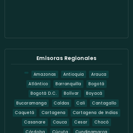
Emisoras Regionales
Amazonas
Antioquia
Arauca
Atlántico
Barranquilla
Bogotá
Bogotá D.C.
Bolívar
Boyacá
Bucaramanga
Caldas
Cali
Cantagallo
Caquetá
Cartagena
Cartagena de Indias
Casanare
Cauca
Cesar
Chocó
Córdoba
Cúcuta
Cundinamarca