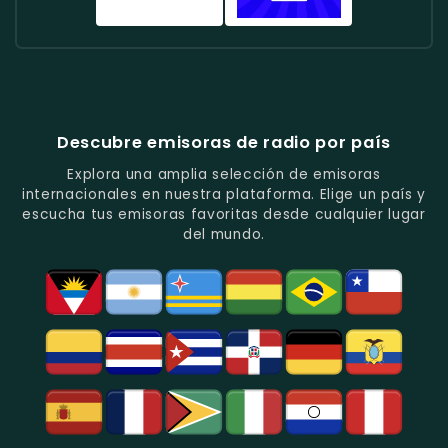
Música
Tropical
En
Música
Tropical
Y
Baladas
Urbana
Radio
Radio
Y
Ritmos
Románticas
Y
Cadena
Candela
Vallenato.
Latinos.
Y
Éxitos
Melodia
Estéreo
Música
Juveniles.
Colombia
Colombia
Del
-
-
Recuerdo.
Noticias
Música
Descubre emisoras de radio por país
Y
Tropical
Programas
Y
Explora una amplia selección de emisoras
De
Popular
internacionales en nuestra plataforma. Elige un país y
Análisis
En
escucha tus emisoras favoritas desde cualquier lugar
Político
Bogotá.
del mundo.
Y
Social.