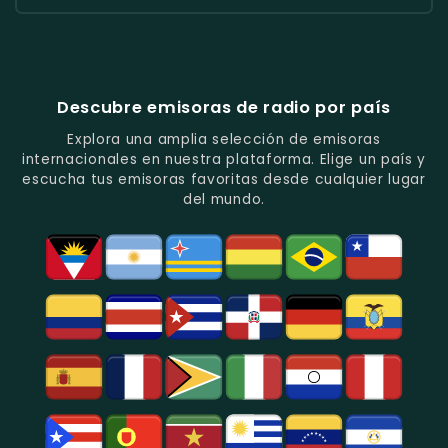
Y
Ritmos
Románticas
Y
Cadena
Candela
Vallenato.
Latinos.
Y
Éxitos
Melodia
Estéreo
Música
Juveniles.
Colombia
Colombia
Del
-
-
Recuerdo.
Noticias
Música
Descubre emisoras de radio por país
Y
Tropical
Programas
Y
Explora una amplia selección de emisoras
De
Popular
internacionales en nuestra plataforma. Elige un país y
Análisis
En
escucha tus emisoras favoritas desde cualquier lugar
Político
Bogotá.
del mundo.
Y
Social.