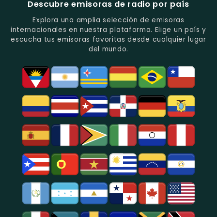
Noticias
Música
Descubre emisoras de radio por país
Y
Tropical
Programas
Y
Explora una amplia selección de emisoras
De
Popular
internacionales en nuestra plataforma. Elige un país y
Análisis
En
escucha tus emisoras favoritas desde cualquier lugar
Político
Bogotá.
del mundo.
Y
Social.