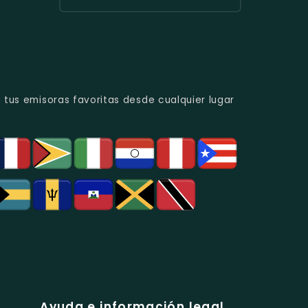
Urbana
Y
Radio
Y
Programas
Candela
Éxitos
De
Estéreo
Juveniles.
Análisis
Colombia
Político
-
Y
Música
Social.
Tropical
Y
 tus emisoras favoritas desde cualquier lugar
Popular
En
Bogotá.
Ayuda e información legal