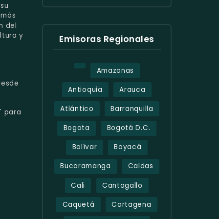
 su
o más
n del
ltura y
Emisoras Regionales
Amazonas
esde
Antioquia
Arauca
Atlántico
Barranquilla
T
para
Bogota
Bogotá D.C.
Bolívar
Boyacá
Bucaramanga
Caldas
Cali
Cantagallo
Caquetá
Cartagena