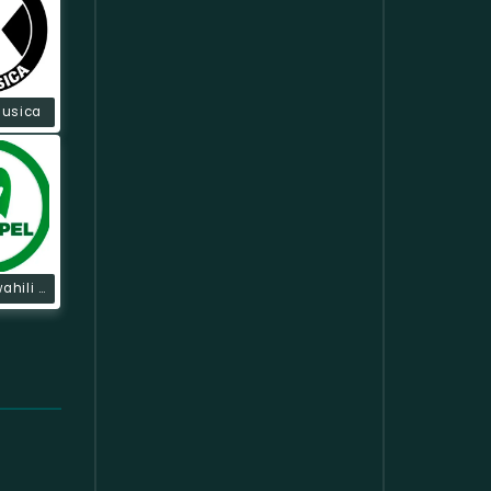
Musica
Tzgospel Swahili (colombia)