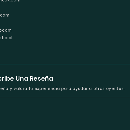
tlook.com
ocom
iocom
ficial
cribe Una Reseña
eña y valora tu experiencia para ayudar a otros oyentes.