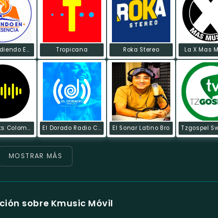
Radio Ardiendo En Su Presencia
Tropicana
Roka Stereo
La X Mas 
World Hits Colombia
El Dorado Radio Co
El Sonar Latino Bro
MOSTRAR MÁS
ción sobre Kmusic Móvil