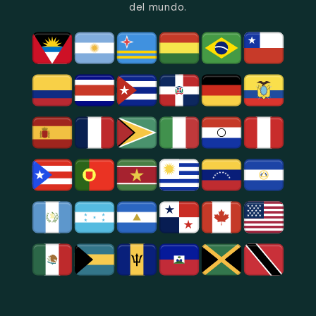
Político
Bogotá.
del mundo.
Y
Social.