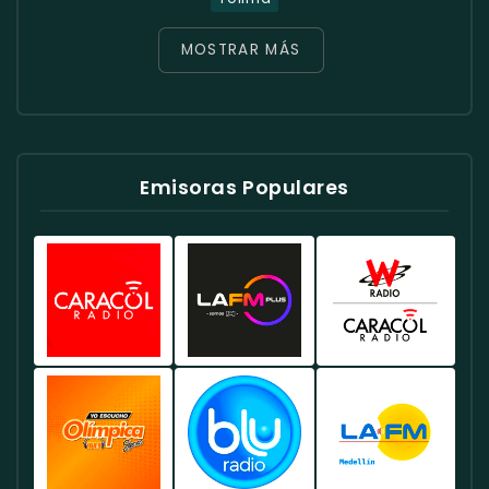
MOSTRAR MÁS
Emisoras Populares
Caracol
Radio
W
Radio
RCN
Radio
Colombia
Colombia
Colombia
-
-
-
Emisora
Ofrece
Conocida
Líder
Una
Por