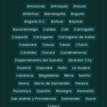
Amazonas
Antioquia
Arauca
Atlántico
Barranquilla
Bogota
Bogotá D.C.
Bolívar
Boyacá
Bucaramanga
Caldas
Cali
Cantagallo
Caquetá
Cartagena
Cartagena de Indias
Casanare
Cauca
Cesar
Chocó
Córdoba
Cúcuta
Cundinamarca
Departamento del Quindío
Girardot City
Guainía
Guaviare
Huila
La Guajira
Labateca
Magdalena
Meta
Nariño
Neiva
Norte de Santander
Pereira
Putumayo
Quindío
Rionegro
Risaralda
San Andrés y Providencia
Santander
Sucre
Tolima