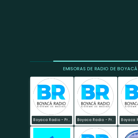
EMISORAS DE RADIO DE BOYACÁ
Boyaca Radio - Provincia Gutiérrez
Boyaca Radio - Provincia Occidente