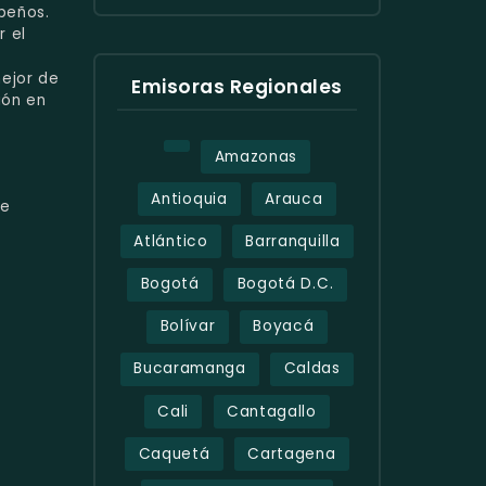
beños.
r el
mejor de
Emisoras Regionales
ión en
Amazonas
Antioquia
Arauca
e
Atlántico
Barranquilla
Bogotá
Bogotá D.C.
Bolívar
Boyacá
Bucaramanga
Caldas
Cali
Cantagallo
Caquetá
Cartagena