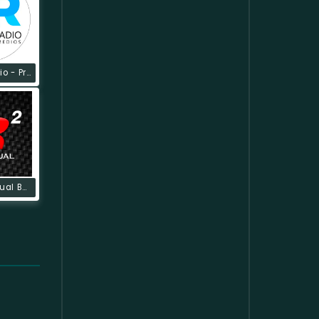
Boyaca Radio - Provincia Ricaurte
R2 Audiovisual Boyacá