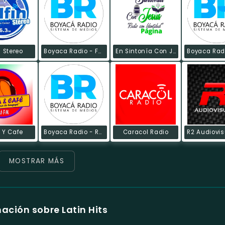
n Stereo
Boyaca Radio - Festival Digital
En Sintonía Con Jesús
 Y Cafe
Boyaca Radio - Rock Digital
Caracol Radio
MOSTRAR MÁS
ación sobre Latin Hits