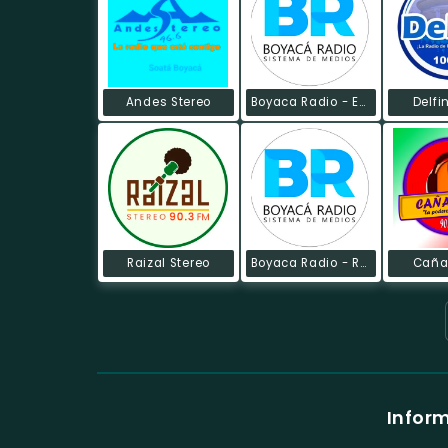
Andes Stereo
Boyaca Radio - Emisora Global
Delfi
Raizal Stereo
Boyaca Radio - Radio Celular
Caña
Inform