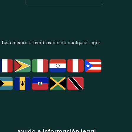
Urbana
Y
Radio
Y
Programas
Candela
Éxitos
De
Estéreo
Juveniles.
Análisis
Colombia
Político
-
Y
Música
Social.
Tropical
Y
 tus emisoras favoritas desde cualquier lugar
Popular
En
Bogotá.
Ayuda e información legal