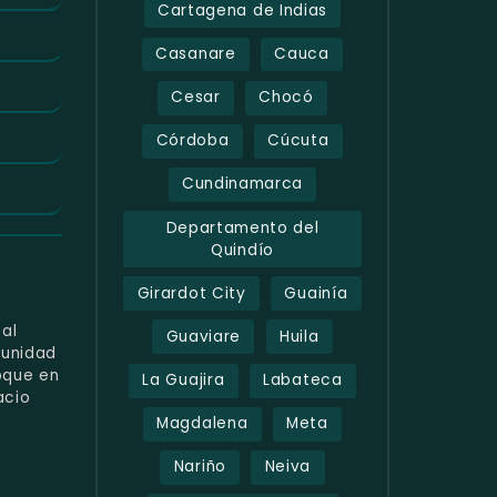
Cartagena de Indias
Casanare
Cauca
Cesar
Chocó
Córdoba
Cúcuta
Cundinamarca
Departamento del
Quindío
Girardot City
Guainía
cal
Guaviare
Huila
tunidad
oque en
La Guajira
Labateca
acio
Magdalena
Meta
Nariño
Neiva