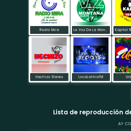
Radio Mira
La Voz De La Montaña
Hechizo Stereo
LocaLatinoFM
Ur
Lista de reproducción 
AY C