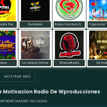
Kapital Radio Pasto
Rumbera
Radio Familias De Excelencia
bana
La Verdad Online
AltavoxRadio
DX Rad
MOSTRAR MÁS
de Motivacion Radio De Wproducciones
OMPADRE MAXIMO ESCALERA