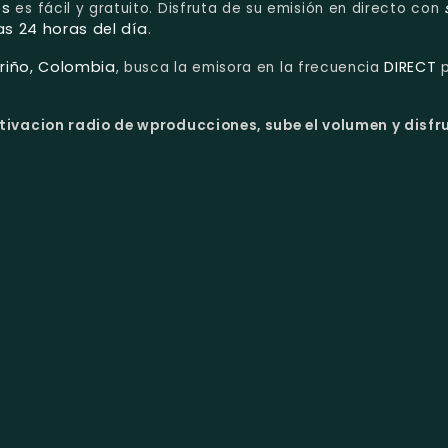
es
es fácil y gratuito. Disfruta de su emisión en directo con
as 24 horas del día
.
riño, Colombia
DIRECT
, busca la emisora en la frecuencia
p
ivacion radio de wproducciones, sube el volumen y disfr