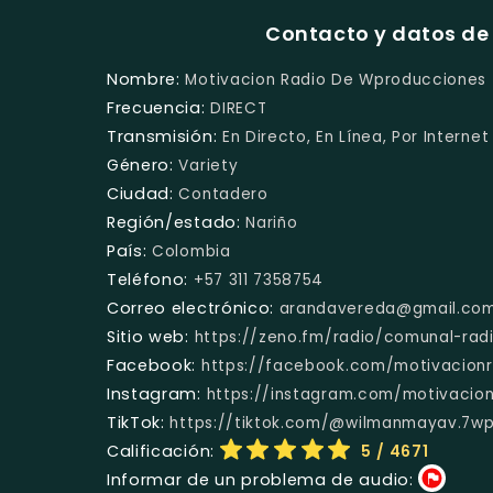
Contacto y datos de
Nombre:
Motivacion Radio De Wproducciones
Frecuencia:
DIRECT
Transmisión:
En Directo, En Línea, Por Internet
Género:
Variety
Ciudad:
Contadero
Región/estado:
Nariño
País:
Colombia
Teléfono:
+57 311 7358754
Correo electrónico:
arandavereda@gmail.co
Sitio web:
https://zeno.fm/radio/comunal-rad
Facebook:
https://facebook.com/motivacion
Instagram:
https://instagram.com/motivacio
TikTok:
https://tiktok.com/@wilmanmayav.7w
Calificación:
5
/ 4671
Informar de un problema de audio: