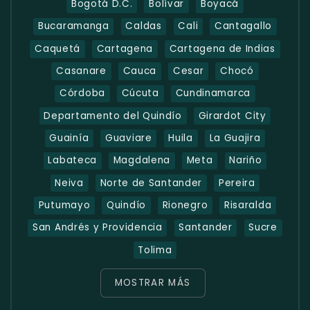
Bogotá D.C.
Bolívar
Boyacá
Bucaramanga
Caldas
Cali
Cantagallo
Caquetá
Cartagena
Cartagena de Indias
Casanare
Cauca
Cesar
Chocó
Córdoba
Cúcuta
Cundinamarca
Departamento del Quindío
Girardot City
Guainía
Guaviare
Huila
La Guajira
Labateca
Magdalena
Meta
Nariño
Neiva
Norte de Santander
Pereira
Putumayo
Quindío
Rionegro
Risaralda
San Andrés y Providencia
Santander
Sucre
Tolima
MOSTRAR MÁS