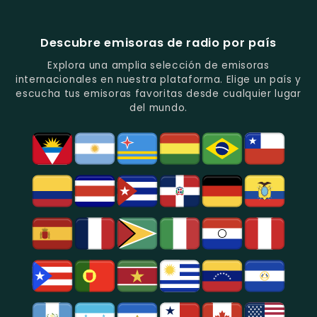
Música
Juveniles.
Colombia
Colombia
Del
-
-
Recuerdo.
Noticias
Música
Descubre emisoras de radio por país
Y
Tropical
Programas
Y
Explora una amplia selección de emisoras
De
Popular
internacionales en nuestra plataforma. Elige un país y
Análisis
En
escucha tus emisoras favoritas desde cualquier lugar
Político
Bogotá.
del mundo.
Y
Social.