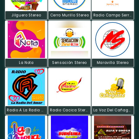
Jilguero Stereo
Cerro Murillo Stereo
Radio Campo Serrano
La Nota
Sensación Stereo
Maravilla Stereo
Radio A La Radio Del Amor
Radio Cacica Stereo
La Voz Del Cañaguate