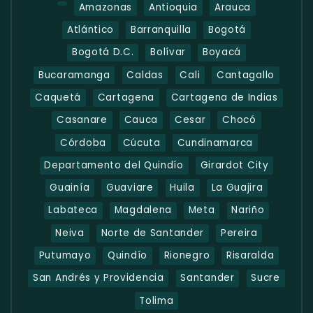
Amazonas
Antioquia
Arauca
Atlántico
Barranquilla
Bogotá
Bogotá D.C.
Bolívar
Boyacá
Bucaramanga
Caldas
Cali
Cantagallo
Caquetá
Cartagena
Cartagena de Indias
Casanare
Cauca
Cesar
Chocó
Córdoba
Cúcuta
Cundinamarca
Departamento del Quindío
Girardot City
Guainía
Guaviare
Huila
La Guajira
Labateca
Magdalena
Meta
Nariño
Neiva
Norte de Santander
Pereira
Putumayo
Quindío
Rionegro
Risaralda
San Andrés y Providencia
Santander
Sucre
Tolima