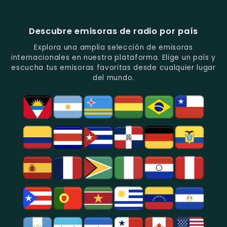
Música
Juveniles.
Colombia
Colombia
Del
-
-
Recuerdo.
Noticias
Música
Descubre emisoras de radio por país
Y
Tropical
Programas
Y
Explora una amplia selección de emisoras
De
Popular
internacionales en nuestra plataforma. Elige un país y
Análisis
En
escucha tus emisoras favoritas desde cualquier lugar
Político
Bogotá.
del mundo.
Y
Social.