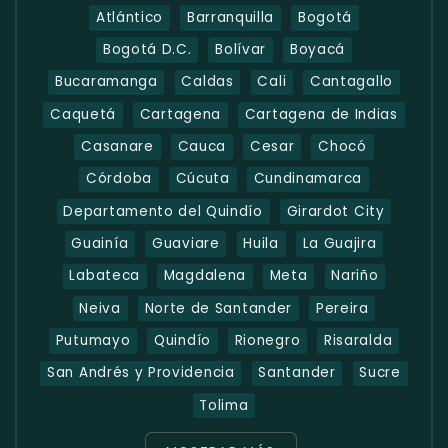
Atlántico
Barranquilla
Bogotá
Bogotá D.C.
Bolívar
Boyacá
Bucaramanga
Caldas
Cali
Cantagallo
Caquetá
Cartagena
Cartagena de Indias
Casanare
Cauca
Cesar
Chocó
Córdoba
Cúcuta
Cundinamarca
Departamento del Quindío
Girardot City
Guainía
Guaviare
Huila
La Guajira
Labateca
Magdalena
Meta
Nariño
Neiva
Norte de Santander
Pereira
Putumayo
Quindío
Rionegro
Risaralda
San Andrés y Providencia
Santander
Sucre
Tolima