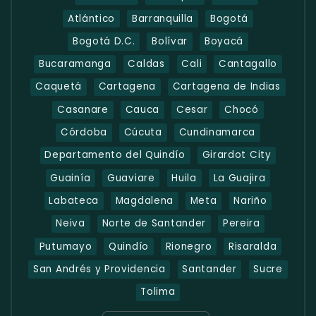
Atlántico
Barranquilla
Bogotá
Bogotá D.C.
Bolívar
Boyacá
Bucaramanga
Caldas
Cali
Cantagallo
Caquetá
Cartagena
Cartagena de Indias
Casanare
Cauca
Cesar
Chocó
Córdoba
Cúcuta
Cundinamarca
Departamento del Quindío
Girardot City
Guainía
Guaviare
Huila
La Guajira
Labateca
Magdalena
Meta
Nariño
Neiva
Norte de Santander
Pereira
Putumayo
Quindío
Rionegro
Risaralda
San Andrés y Providencia
Santander
Sucre
Tolima