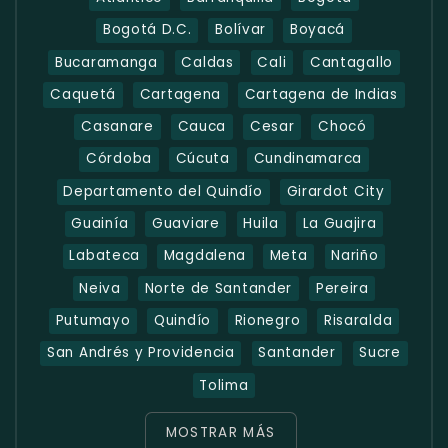
Bogotá D.C.
Bolívar
Boyacá
Bucaramanga
Caldas
Cali
Cantagallo
Caquetá
Cartagena
Cartagena de Indias
Casanare
Cauca
Cesar
Chocó
Córdoba
Cúcuta
Cundinamarca
Departamento del Quindío
Girardot City
Guainía
Guaviare
Huila
La Guajira
Labateca
Magdalena
Meta
Nariño
Neiva
Norte de Santander
Pereira
Putumayo
Quindío
Rionegro
Risaralda
San Andrés y Providencia
Santander
Sucre
Tolima
MOSTRAR MÁS