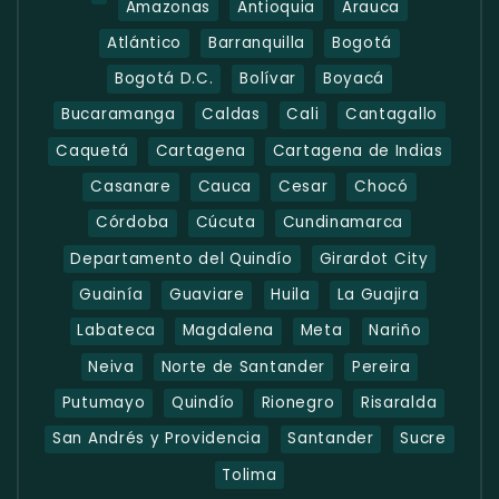
Amazonas
Antioquia
Arauca
Atlántico
Barranquilla
Bogotá
Bogotá D.C.
Bolívar
Boyacá
Bucaramanga
Caldas
Cali
Cantagallo
Caquetá
Cartagena
Cartagena de Indias
Casanare
Cauca
Cesar
Chocó
Córdoba
Cúcuta
Cundinamarca
Departamento del Quindío
Girardot City
Guainía
Guaviare
Huila
La Guajira
Labateca
Magdalena
Meta
Nariño
Neiva
Norte de Santander
Pereira
Putumayo
Quindío
Rionegro
Risaralda
San Andrés y Providencia
Santander
Sucre
Tolima