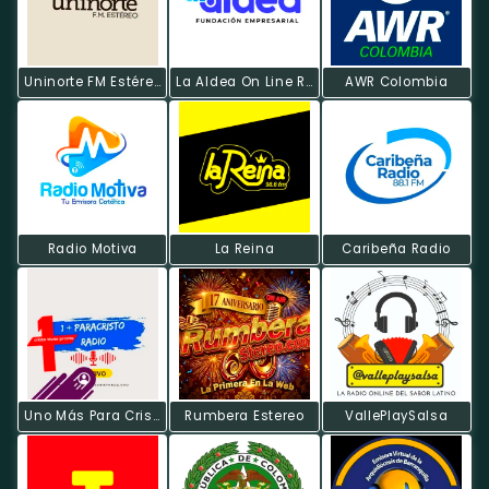
Uninorte FM Estéreo
La Aldea On Line Radio
AWR Colombia
Radio Motiva
La Reina
Caribeña Radio
Uno Más Para Cristo Radio
Rumbera Estereo
VallePlaySalsa