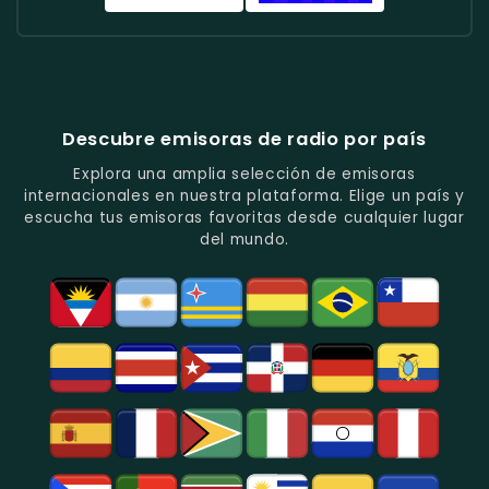
Tropical
Y
Baladas
Urbana
Radio
Radio
Y
Ritmos
Románticas
Y
Cadena
Candela
Vallenato.
Latinos.
Y
Éxitos
Melodia
Estéreo
Música
Juveniles.
Colombia
Colombia
Del
-
-
Recuerdo.
Noticias
Música
Descubre emisoras de radio por país
Y
Tropical
Programas
Y
Explora una amplia selección de emisoras
De
Popular
internacionales en nuestra plataforma. Elige un país y
Análisis
En
escucha tus emisoras favoritas desde cualquier lugar
Político
Bogotá.
del mundo.
Y
Social.