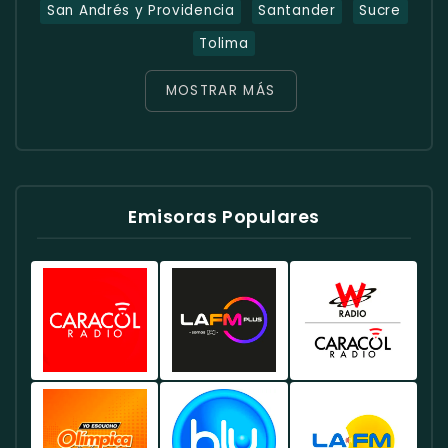
San Andrés y Providencia
Santander
Sucre
Tolima
MOSTRAR MÁS
Emisoras Populares
Caracol
Radio
W
Radio
RCN
Radio
Colombia
Colombia
Colombia
-
-
-