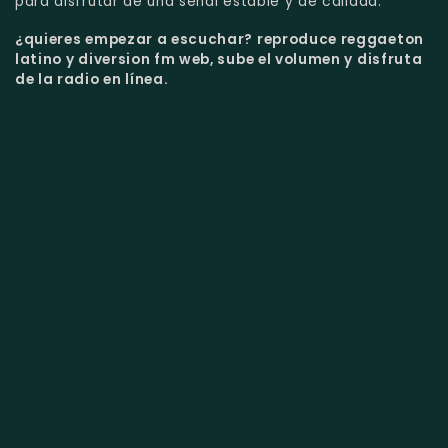
para disfrutar de una señal estable y de calidad.
¿quieres empezar a escuchar?
reproduce reggaeton
latino y diversion fm web, sube el volumen y disfruta
de la radio en línea.