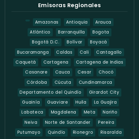
Emisoras Regionales
Amazonas
Antioquia
Arauca
Atlántico
Barranquilla
Bogota
Bogotá D.C.
Bolívar
Boyacá
Bucaramanga
Caldas
Cali
Cantagallo
Caquetá
Cartagena
Cartagena de Indias
Casanare
Cauca
Cesar
Chocó
Córdoba
Cúcuta
Cundinamarca
Departamento del Quindío
Girardot City
Guainía
Guaviare
Huila
La Guajira
Labateca
Magdalena
Meta
Nariño
Neiva
Norte de Santander
Pereira
Putumayo
Quindío
Rionegro
Risaralda