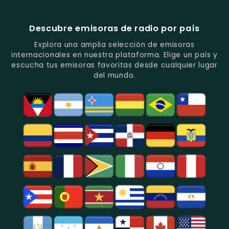
Música
Juveniles.
Colombia
Colombia
Del
-
-
Recuerdo.
Noticias
Música
Descubre emisoras de radio por país
Y
Tropical
Programas
Y
Explora una amplia selección de emisoras
De
Popular
internacionales en nuestra plataforma. Elige un país y
Análisis
En
escucha tus emisoras favoritas desde cualquier lugar
Político
Bogotá.
del mundo.
Y
Social.