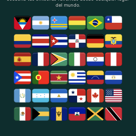
Político
Bogotá.
del mundo.
Y
Social.