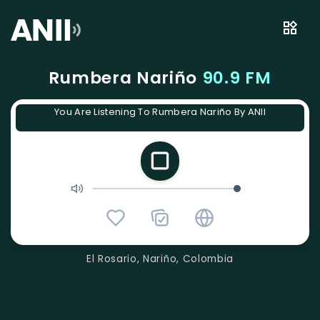
Rumbera Nariño
90.9 FM
You Are Listening To Rumbera Nariño By ANII
El Rosario, Nariño, Colombia