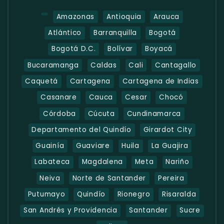
Amazonas
Antioquia
Arauca
Atlántico
Barranquilla
Bogotá
Bogotá D.C.
Bolívar
Boyacá
Bucaramanga
Caldas
Cali
Cantagallo
Caquetá
Cartagena
Cartagena de Indias
Casanare
Cauca
Cesar
Chocó
Córdoba
Cúcuta
Cundinamarca
Departamento del Quindío
Girardot City
Guainía
Guaviare
Huila
La Guajira
Labateca
Magdalena
Meta
Nariño
Neiva
Norte de Santander
Pereira
Putumayo
Quindío
Rionegro
Risaralda
San Andrés y Providencia
Santander
Sucre