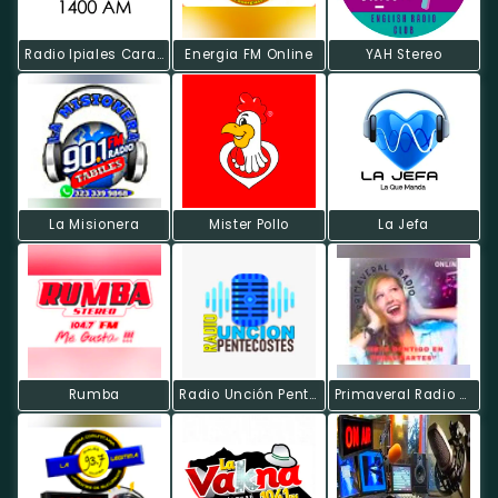
Radio Ipiales Caracol
Energia FM Online
YAH Stereo
La Misionera
Mister Pollo
La Jefa
Rumba
Radio Unción Pentecostes
Primaveral Radio On Line