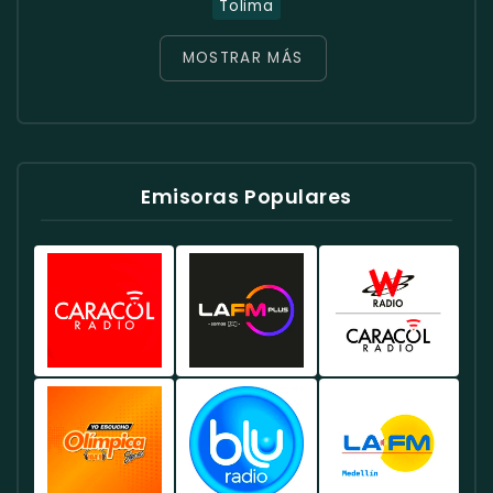
Tolima
MOSTRAR MÁS
Emisoras Populares
Caracol
Radio
W
Radio
RCN
Radio
Colombia
Colombia
Colombia
-
-
-
Emisora
Ofrece
Conocida