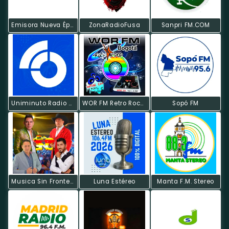
Emisora Nueva Época
ZonaRadioFusa
Sanpri FM.COM
Uniminuto Radio Soacha
WOR FM Retro Rock Y Pop
Sopó FM
Musica Sin Fronteras Radio
Luna Estéreo
Manta F.M. Stereo