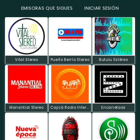
EMISORAS QUE SIGUES
INICIAR SESIÓN
Vital Stereo
Puerto Berrío Stereo
Butulu Estéreo
Manantial Stereo
Cajicá Radio Internacional
Encarretaos