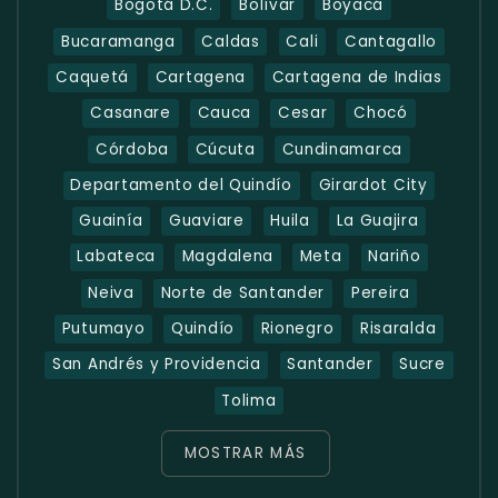
Bogotá D.C.
Bolívar
Boyacá
Bucaramanga
Caldas
Cali
Cantagallo
Caquetá
Cartagena
Cartagena de Indias
Casanare
Cauca
Cesar
Chocó
Córdoba
Cúcuta
Cundinamarca
Departamento del Quindío
Girardot City
Guainía
Guaviare
Huila
La Guajira
Labateca
Magdalena
Meta
Nariño
Neiva
Norte de Santander
Pereira
Putumayo
Quindío
Rionegro
Risaralda
San Andrés y Providencia
Santander
Sucre
Tolima
MOSTRAR MÁS