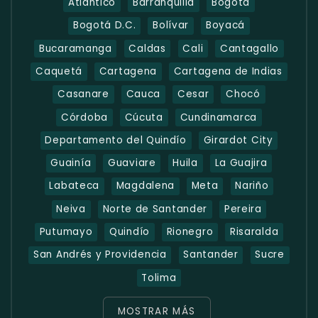
Atlántico
Barranquilla
Bogota
Bogotá D.C.
Bolívar
Boyacá
Bucaramanga
Caldas
Cali
Cantagallo
Caquetá
Cartagena
Cartagena de Indias
Casanare
Cauca
Cesar
Chocó
Córdoba
Cúcuta
Cundinamarca
Departamento del Quindío
Girardot City
Guainía
Guaviare
Huila
La Guajira
Labateca
Magdalena
Meta
Nariño
Neiva
Norte de Santander
Pereira
Putumayo
Quindío
Rionegro
Risaralda
San Andrés y Providencia
Santander
Sucre
Tolima
MOSTRAR MÁS