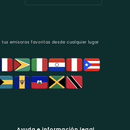
Urbana
Y
Radio
Y
Programas
Candela
Éxitos
De
Estéreo
Juveniles.
Análisis
Colombia
Político
-
Y
Música
Social.
Tropical
Y
 tus emisoras favoritas desde cualquier lugar
Popular
En
Bogotá.
Ayuda e información legal