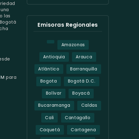
ariedad
 una
o las
 Bogotá
Emisoras Regionales
ucha
Amazonas
Antioquia
Arauca
esde
Atlántico
Barranquilla
FM
para
Bogota
Bogotá D.C.
Bolívar
Boyacá
Bucaramanga
Caldas
Cali
Cantagallo
Caquetá
Cartagena