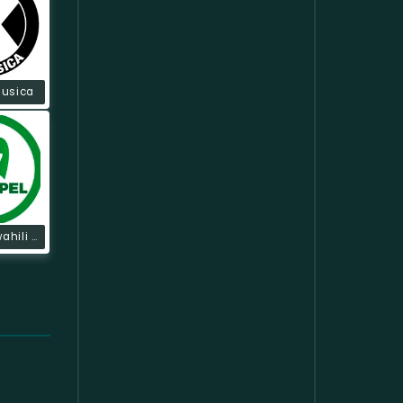
Musica
Tzgospel Swahili (colombia)