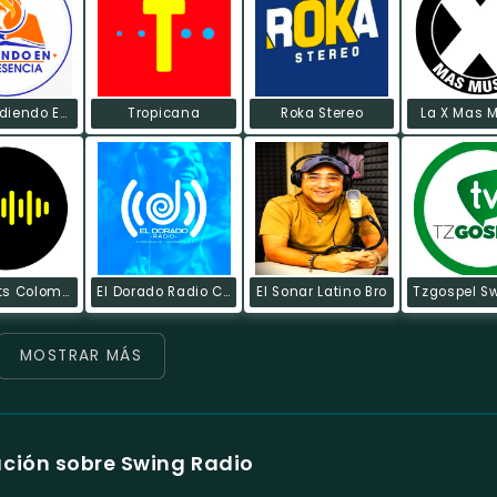
Radio Ardiendo En Su Presencia
Tropicana
Roka Stereo
La X Mas 
World Hits Colombia
El Dorado Radio Co
El Sonar Latino Bro
MOSTRAR MÁS
ción sobre Swing Radio