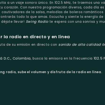
nvita a un viaje sonoro único. En 102.5 MHz, te traemos una v
tu corazón. Con nuestra programación diversa, cada día es
 cautivadores de la salsa, melodías de boleros románticos 
contrarás todo lo que amas. Escucha y siente la energía de
Swing Radio
y déjate llevar!
te espera con una sonrisa y m
la radio en directo y en línea
sonido de alta calidad
fruta de su emisión en directo con
d
á D.C., Colombia
102.5 
, busca la emisora en la frecuencia
g radio, sube el volumen y disfruta de la radio en línea.