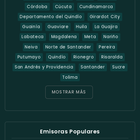
Córdoba
Cúcuta
Cundinamarca
Departamento del Quindío
Girardot City
Guainía
Guaviare
Huila
La Guajira
Labateca
Magdalena
Meta
Nariño
Neiva
Norte de Santander
Pereira
Putumayo
Quindío
Rionegro
Risaralda
San Andrés y Providencia
Santander
Sucre
Tolima
MOSTRAR MÁS
Emisoras Populares