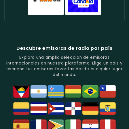
La
Música
Especializada
-
Música
Tropical
En
Música
Tropical
Y
Baladas
Urbana
Radio
Radio
Y
Ritmos
Románticas
Y
Cadena
Candela
Vallenato.
Latinos.
Y
Éxitos
Melodia
Estéreo
Música
Juveniles.
Colombia
Colombia
Del
-
-
Recuerdo.
Noticias
Música
Descubre emisoras de radio por país
Y
Tropical
Programas
Y
Explora una amplia selección de emisoras
De
Popular
internacionales en nuestra plataforma. Elige un país y
Análisis
En
escucha tus emisoras favoritas desde cualquier lugar
Político
Bogotá.
del mundo.
Y
Social.