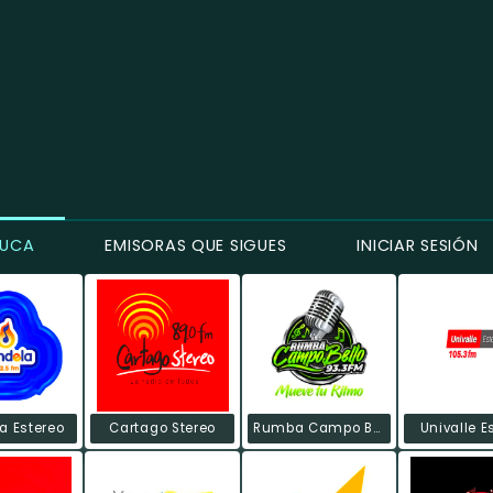
AUCA
EMISORAS QUE SIGUES
INICIAR SESIÓN
a Estereo
Cartago Stereo
Rumba Campo Bello
Univalle E