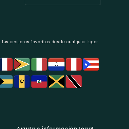
Urbana
Y
Radio
Y
Programas
Candela
Éxitos
De
Estéreo
Juveniles.
Análisis
Colombia
Político
-
Y
Música
Social.
Tropical
Y
 tus emisoras favoritas desde cualquier lugar
Popular
En
Bogotá.
Ayuda e información legal