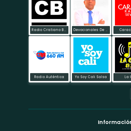
Radio Cristiano Bíblico
Devocionales De Poder
Carac
Radio Auténtica
Yo Soy Cali Salsa
La 
Informació