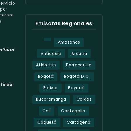
ervicio
 por
emisora
e
Emisoras Regionales
Amazonas
alidad
Antioquia
Arauca
Atlántico
Barranquilla
a
Bogotá
Bogotá D.C.
 línea.
Bolívar
Boyacá
Bucaramanga
Caldas
Cali
Cantagallo
Caquetá
Cartagena