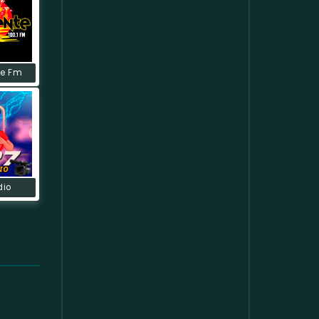
te Fm
dio