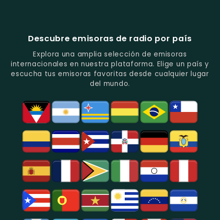
Vallenato.
Latinos.
Y
Éxitos
Melodia
Estéreo
Música
Juveniles.
Colombia
Colombia
Del
-
-
Recuerdo.
Noticias
Música
Descubre emisoras de radio por país
Y
Tropical
Programas
Y
Explora una amplia selección de emisoras
De
Popular
internacionales en nuestra plataforma. Elige un país y
Análisis
En
escucha tus emisoras favoritas desde cualquier lugar
Político
Bogotá.
del mundo.
Y
Social.