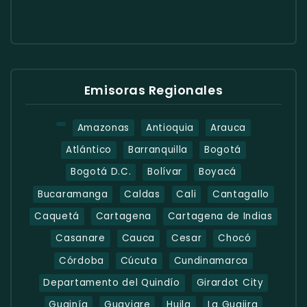
Emisoras Regionales
Amazonas
Antioquia
Arauca
Atlántico
Barranquilla
Bogotá
Bogotá D.C.
Bolívar
Boyacá
Bucaramanga
Caldas
Cali
Cantagallo
Caquetá
Cartagena
Cartagena de Indias
Casanare
Cauca
Cesar
Chocó
Córdoba
Cúcuta
Cundinamarca
Departamento del Quindío
Girardot City
Guainía
Guaviare
Huila
La Guajira