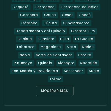
Caquetá
Cartagena
Cartagena de Indias
Casanare
Cauca
Cesar
Chocó
Córdoba
Cúcuta
Cundinamarca
Departamento del Quindío
Girardot City
Guainía
Guaviare
Huila
La Guajira
Labateca
Magdalena
Meta
Nariño
Neiva
Norte de Santander
Pereira
Putumayo
Quindío
Rionegro
Risaralda
San Andrés y Providencia
Santander
Sucre
Tolima
MOSTRAR MÁS