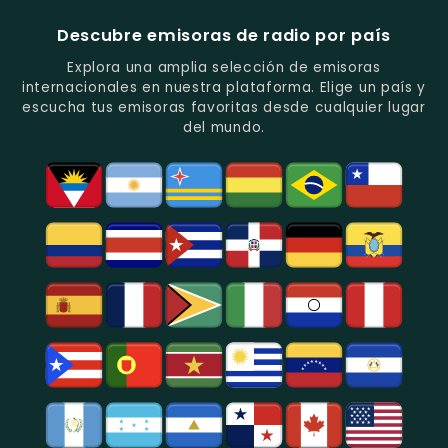
Del
-
-
Recuerdo.
Noticias
Música
Descubre emisoras de radio por país
Y
Tropical
Programas
Y
Explora una amplia selección de emisoras
De
Popular
internacionales en nuestra plataforma. Elige un país y
Análisis
En
escucha tus emisoras favoritas desde cualquier lugar
Político
Bogotá.
del mundo.
Y
Social.