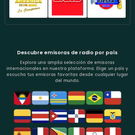
Fútbol
En
Música
-
-
-
En
Quito.
Pop
Música
Noticias
Emisora
Quito.
En
Tropical
Y
Histórica
Quito.
Y
Programas
Con
Radio
Radio
Radio
Popular
De
Programación
América
Diblu
Fiesta
En
Análisis
Variada.
Estéreo
Ecuador
Ecuador
Quito.
En
Ecuador
-
-
Quito.
-
La
Ritmos
Música
Estación
Populares
Descubre emisoras de radio por país
Del
De
Y
Recuerdo
Los
Folclore
Explora una amplia selección de emisoras
En
Deportes
En
internacionales en nuestra plataforma. Elige un país y
Quito.
En
Azogues.
escucha tus emisoras favoritas desde cualquier lugar
Guayaquil.
del mundo.