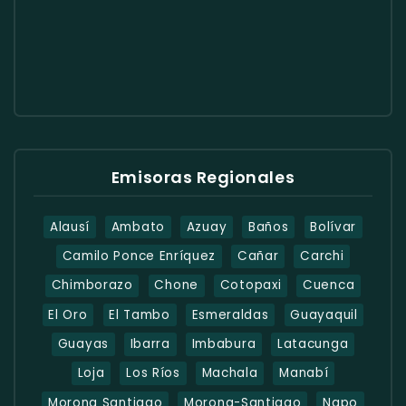
Emisoras Regionales
Alausí
Ambato
Azuay
Baños
Bolívar
Camilo Ponce Enríquez
Cañar
Carchi
Chimborazo
Chone
Cotopaxi
Cuenca
El Oro
El Tambo
Esmeraldas
Guayaquil
Guayas
Ibarra
Imbabura
Latacunga
Loja
Los Ríos
Machala
Manabí
Morona Santiago
Morona-Santiago
Napo