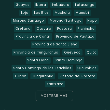
Guayas
Ibarra
Imbabura
Latacunga
Loja
Los Ríos
Machala
Manabí
Morona Santiago
Morona-Santiago
Napo
Orellana
Otavalo
Pastaza
Pichincha
Provincia de Cañar
Provincia de Pastaza
Provincia de Santa Elena
Provincia de Tungurahua
Quevedo
Quito
Santa Elena
Santo Domingo
Santo Domingo de los Tsáchilas
Sucumbios
Tulcan
Tungurahua
Victoria del Portete
Yantzaza
MOSTRAR MÁS