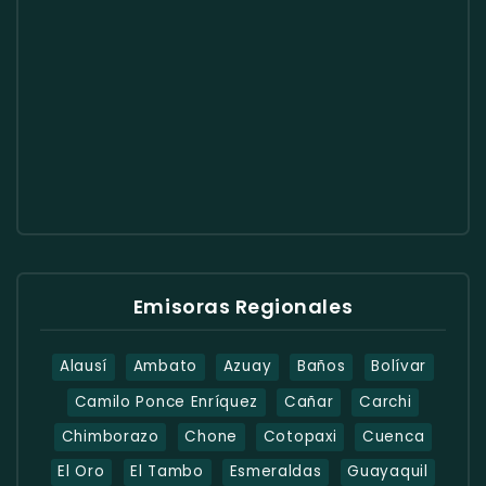
Emisoras Regionales
Alausí
Ambato
Azuay
Baños
Bolívar
Camilo Ponce Enríquez
Cañar
Carchi
Chimborazo
Chone
Cotopaxi
Cuenca
El Oro
El Tambo
Esmeraldas
Guayaquil