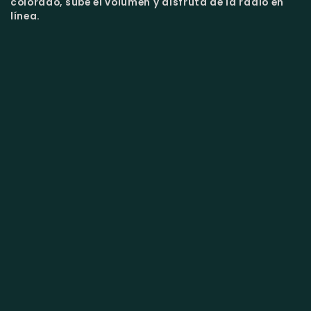
colorado, sube el volumen y disfruta de la radio en
línea.