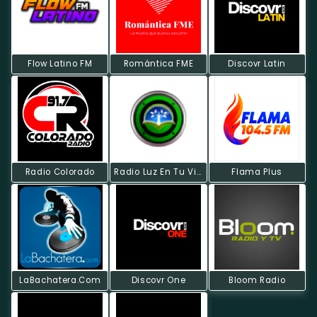
Flow Latino FM
Romántica FME
Discovr Latin
Radio Colorado
Radio Luz En Tu Vida
Flama Plus
LaBachatera.Com
Discovr One
Bloom Radio