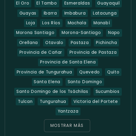
El Oro
El Tambo
Esmeraldas
Guayaquil
Guayas
Ibarra
Imbabura
Latacunga
Loja
Los Ríos
Machala
Manabí
Morona Santiago
Morona-Santiago
Napo
Orellana
Otavalo
Pastaza
Pichincha
Provincia de Cañar
Provincia de Pastaza
Provincia de Santa Elena
Provincia de Tungurahua
Quevedo
Quito
Santa Elena
Santo Domingo
Santo Domingo de los Tsáchilas
Sucumbios
Tulcan
Tungurahua
Victoria del Portete
Yantzaza
MOSTRAR MÁS