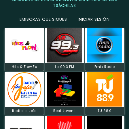
TSÁCHILAS
EMISORAS QUE SIGUES
INICIAR SESIÓN
Hits & Flow Ec
La 99.3 FM
Fmix Radio
Radio La Jefa
Beat Juvenil
TÚ 88.9